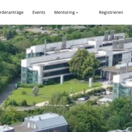
rderanträge
Events
Mentoring
Registrieren
expand_more
Login