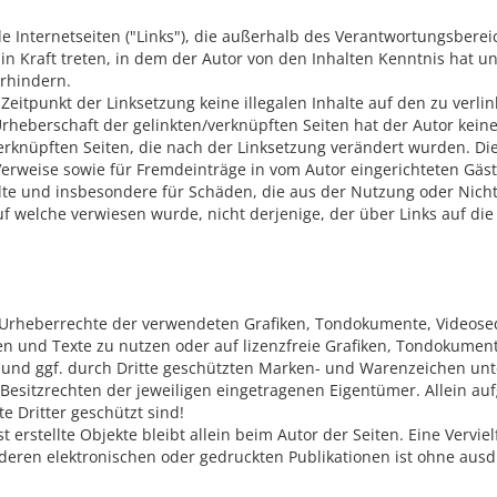
e Internetseiten ("Links"), die außerhalb des Verantwortungsberei
l in Kraft treten, in dem der Autor von den Inhalten Kenntnis hat
erhindern.
 Zeitpunkt der Linksetzung keine illegalen Inhalte auf den zu verl
rheberschaft der gelinkten/verknüpften Seiten hat der Autor keinerl
verknüpften Seiten, die nach der Linksetzung verändert wurden. Dies
erweise sowie für Fremdeinträge in vom Autor eingerichteten Gäst
nhalte und insbesondere für Schäden, die aus der Nutzung oder Nic
uf welche verwiesen wurde, nicht derjenige, der über Links auf die 
die Urheberrechte der verwendeten Grafiken, Tondokumente, Videos
en und Texte zu nutzen oder auf lizenzfreie Grafiken, Tondokumen
n und ggf. durch Dritte geschützten Marken- und Warenzeichen u
Besitzrechten der jeweiligen eingetragenen Eigentümer. Allein au
e Dritter geschützt sind!
st erstellte Objekte bleibt allein beim Autor der Seiten. Eine Vervi
ren elektronischen oder gedruckten Publikationen ist ohne ausdr