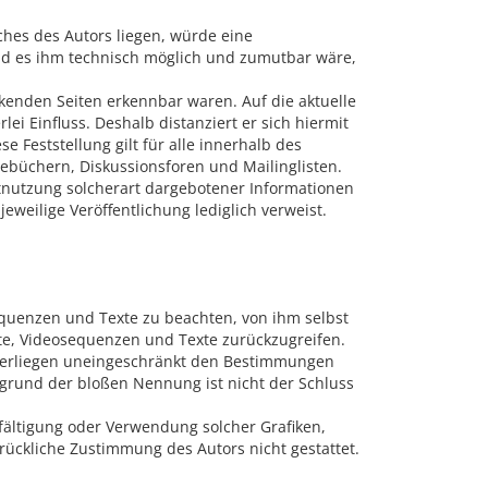
ches des Autors liegen, würde eine
 und es ihm technisch möglich und zumutbar wäre,
inkenden Seiten erkennbar waren. Auf die aktuelle
ei Einfluss. Deshalb distanziert er sich hiermit
e Feststellung gilt für alle innerhalb des
ebüchern, Diskussionsforen und Mailinglisten.
htnutzung solcherart dargebotener Informationen
jeweilige Veröffentlichung lediglich verweist.
equenzen und Texte zu beachten, von ihm selbst
te, Videosequenzen und Texte zurückzugreifen.
nterliegen uneingeschränkt den Bestimmungen
fgrund der bloßen Nennung ist nicht der Schluss
elfältigung oder Verwendung solcher Grafiken,
ückliche Zustimmung des Autors nicht gestattet.