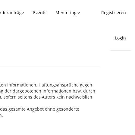
rderanträge
Events
Mentoring
Registrieren
expand_more
Login
ellten Informationen. Haftungsansprüche gegen
zung der dargebotenen Informationen bzw. durch
 sofern seitens des Autors kein nachweislich
der das gesamte Angebot ohne gesonderte
n.