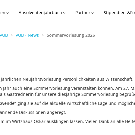
ven
Absolventenjahrbuch
Partner
Stipendien-&Fö
expand_more
expand_more
expand_more
VUB
VUB - News
Sommervorlesung 2025
ährlichen Neujahrsvorlesung Persönlichkeiten aus Wissenschaft, W
 Jahr auch eine Sommervorlesung veranstalten können. Am 27. Mai 
 als Gastrednerin für unsere diesjährige Sommervorlesung begrüß
tswende“
ging sie auf die aktuelle wirtschaftliche Lage und mögli
spannende Diskussionen angeregt.
im Wirtshaus Oskar ausklingen lassen. Vielen Dank an alle Helf