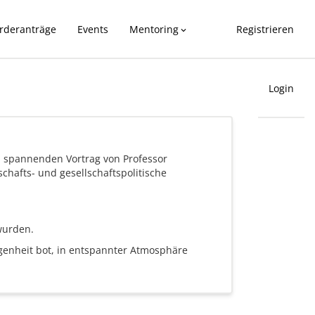
rderanträge
Events
Mentoring
Registrieren
expand_more
Login
m spannenden Vortrag von Professor
chafts- und gesellschaftspolitische
 wurden.
egenheit bot, in entspannter Atmosphäre