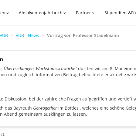
ven
Absolventenjahrbuch
Partner
Stipendien-&Fö
expand_more
expand_more
expand_more
VUB
VUB - News
Vortrag von Professor Stadelmann
nn
en, Übertreibungen, Wachstumsschwäche“
durften wir am 8. Mai eine
n und zugleich informativen Beitrag beleuchtete er aktuelle wirts
te Diskussion, bei der zahlreiche Fragen aufgegriffen und vertieft
h das Bayreuth
Get-together
im Bottles , welches eine schöne Gel
n Abend gemeinsam ausklingen zu lassen.
ct.