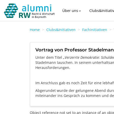
Über uns
Clubs&Initiati
expand_more
Home
Clubs&Initiativen
Fachinitiativen
Vortrag von Professor Stadelma
Unter dem Titel
„Verzerrte Demokratie: Schuld
Stadelmann lauschen. In seinem unterhaltsame
Herausforderungen.
Im Anschluss gab es noch Zeit für eine lebhaf
Abgerundet wurde der gelungene Abend durc
miteinander ins Gespräch zu kommen und de
Object reference not set to an instance of an obje