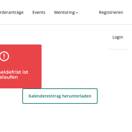
rderanträge
Events
Mentoring
Registrieren
expand_more
Login
ror_outline
ldefrist ist
elaufen
Kalendereintrag herunterladen