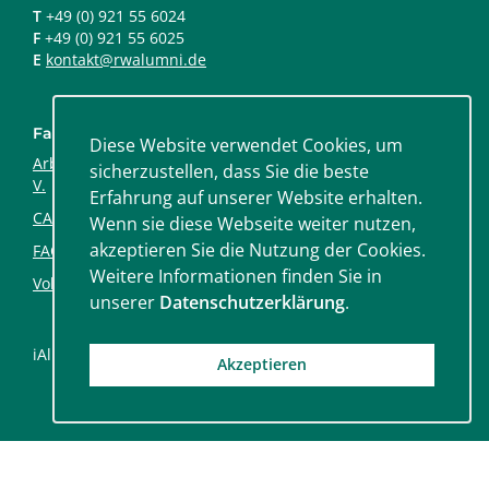
T
+49 (0) 921 55 6024
F
+49 (0) 921 55 6025
E
kontakt@rwalumni.de
Fachinitiativen
Diese Website verwendet Cookies, um
Arbeitskreis Gesundheitsökonomie und –management e.
sicherzustellen, dass Sie die beste
V.
Erfahrung auf unserer Website erhalten.
CAMBAlumni e. V.
Wenn sie diese Webseite weiter nutzen,
akzeptieren Sie die Nutzung der Cookies.
FACT Alumni Universität Bayreuth e. V.
Weitere Informationen finden Sie in
Volkswirtschaft an der Universität Bayreuth e. V.
unserer
Datenschutzerklärung
.
iAlumni
2026 by TalentWerk AG
Akzeptieren