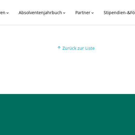
ven
Absolventenjahrbuch
Partner
Stipendien-&Fö
expand_more
expand_more
expand_more
Zurück zur Liste
arrow_upward