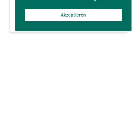
Dipl.-Kfm. Marco Böttger
Akzeptieren
Schatzmeister
RA, Dipl.-Kfm. Christian M. Fischler
Vorstand